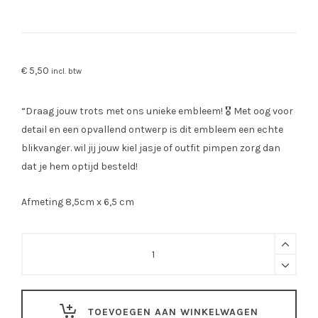
€
5,50
incl. btw
“Draag jouw trots met ons unieke embleem! 🎖️ Met oog voor
detail en een opvallend ontwerp is dit embleem een echte
blikvanger. wil jij jouw kiel jasje of outfit pimpen zorg dan
dat je hem optijd besteld!
Afmeting 8,5cm x 6,5 cm
Embleem
Karnaval
is
zo
TOEVOEGEN AAN WINKELWAGEN
veel