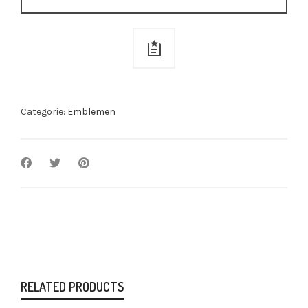
mooier
met
jou
quantity
Categorie:
Emblemen
RELATED PRODUCTS