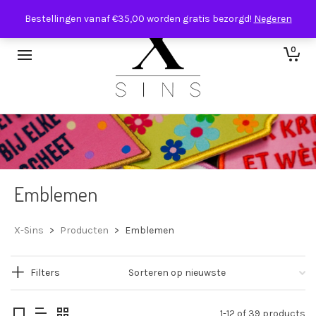
Bestellingen vanaf €35,00 worden gratis bezorgd!
Negeren
0
Emblemen
X-Sins
>
Producten
>
Emblemen
Filters
1-12 of 39 products