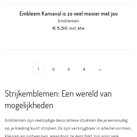
Embleem Karnaval is zo veel mooier met jou
Emblemen
€
5,50
incl. btw
1
2
3
4
→
Strijkemblemen: Een wereld van
mogelijkheden
Emblemen zijn veelzijdige decoratieve stukken die je eenvoudig
op je kleding kunt strijken. Ze zijn verkrijgbaar in allerlei vormen,
kleuren en ontwerpen, waardoor ze geschikt zijn voor vele