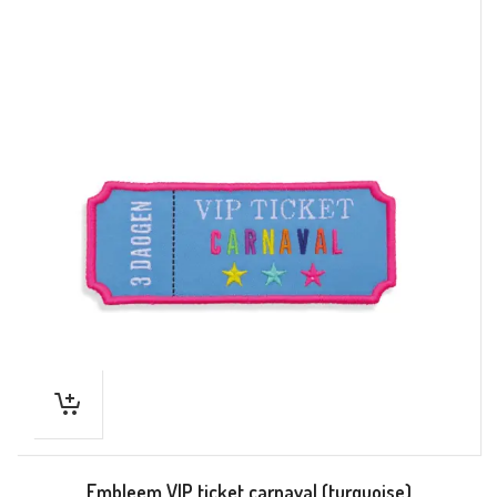
Embleem VIP ticket carnaval (turquoise)