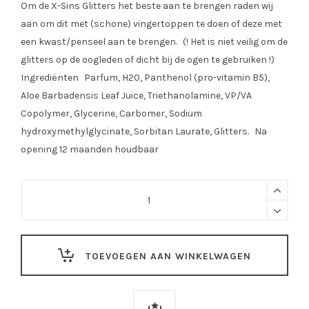
Om de X-Sins Glitters het beste aan te brengen raden wij
aan om dit met (schone) vingertoppen te doen of deze met
een kwast/penseel aan te brengen. (! Het is niet veilig om de
glitters op de oogleden of dicht bij de ogen te gebruiken !)
Ingrediënten Parfum, H20, Panthenol (pro-vitamin B5),
Aloe Barbadensis Leaf Juice, Triethanolamine, VP/VA
Copolymer, Glycerine, Carbomer, Sodium
hydroxymethylglycinate, Sorbitan Laurate, Glitters. Na
opening 12 maanden houdbaar
Peach
Purple
Gezicht
Glitters
TOEVOEGEN AAN WINKELWAGEN
quantity