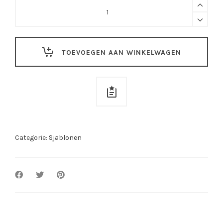
Sjabloon
Star
Galaxy
XS-
TOEVOEGEN AAN WINKELWAGEN
306
quantity
Categorie:
Sjablonen