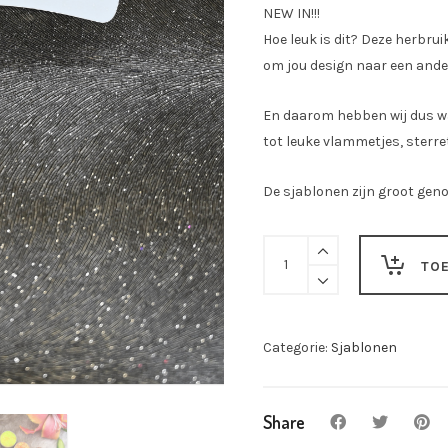
NEW IN!!!
Hoe leuk is dit? Deze herbru
om jou design naar een ander 
En daarom hebben wij dus wa
tot leuke vlammetjes, sterret
De sjablonen zijn groot geno
Sjabloon
TO
Sun
Shine
XS-
Categorie:
Sjablonen
303
quantity
Share