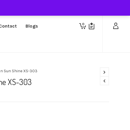
0
Contact
Blogs
on Sun Shine XS-303
ine XS-303