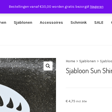
Bestellingen vanaf €35,00 worden gratis bezorgd!
Negeren
men
Sjablonen
Accessoires
Schmink
SALE
Home
>
Sjablonen
>
Sjablo
Sjabloon Sun Sh
€
4,75
incl. btw