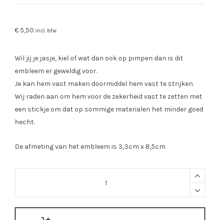
€
5,50
incl. btw
Wil jij je jasje, kiel of wat dan ook op pimpen dan is dit
embleem er geweldig voor.
Je kan hem vast maken doormiddel hem vast te strijken.
Wij raden aan om hem voor de zekerheid vast te zetten met
een stickje om dat op sommige materialen het minder goed
hecht.
De afmeting van het embleem is 3,3cm x 8,5cm
Embleem
VIP
ticket
kruikenstad