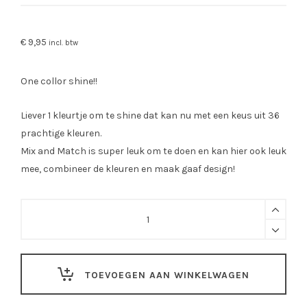
€
9,95
incl. btw
One collor shine!!
Liever 1 kleurtje om te shine dat kan nu met een keus uit 36
prachtige kleuren.
Mix and Match is super leuk om te doen en kan hier ook leuk
mee, combineer de kleuren en maak gaaf design!
XS
19
Licht
Roze
TOEVOEGEN AAN WINKELWAGEN
Gezicht
Glitters