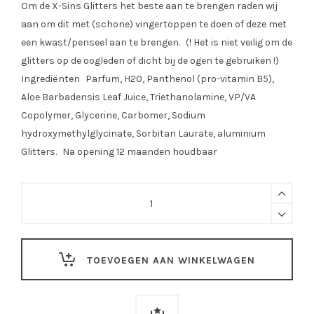
Om de X-Sins Glitters het beste aan te brengen raden wij
aan om dit met (schone) vingertoppen te doen of deze met
een kwast/penseel aan te brengen. (! Het is niet veilig om de
glitters op de oogleden of dicht bij de ogen te gebruiken !)
Ingrediënten Parfum, H20, Panthenol (pro-vitamin B5),
Aloe Barbadensis Leaf Juice, Triethanolamine, VP/VA
Copolymer, Glycerine, Carbomer, Sodium
hydroxymethylglycinate, Sorbitan Laurate, aluminium
Glitters. Na opening 12 maanden houdbaar
XS
Baby
Blauw
Gezicht
TOEVOEGEN AAN WINKELWAGEN
Glitters
quantity