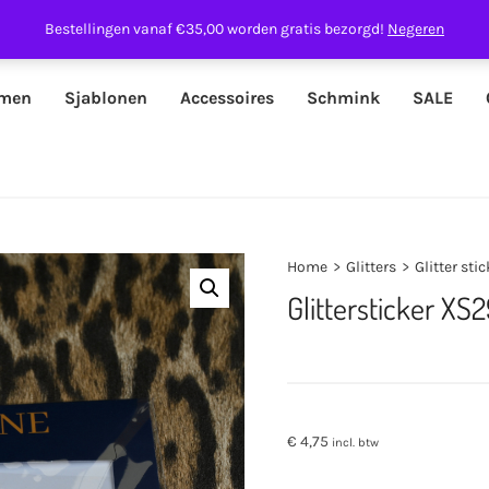
Bestellingen vanaf €35,00 worden gratis bezorgd!
Negeren
men
Sjablonen
Accessoires
Schmink
SALE
Home
>
Glitters
>
Glitter sti
Glittersticker XS
€
4,75
incl. btw