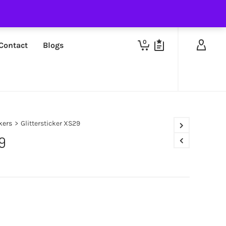
0
Contact
Blogs
ckers
>
Glittersticker XS29
29